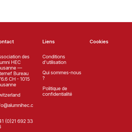
ontact
Liens
Cookies
sociation des
Conditions
lumni HEC
d'utilisation
ausanne —
Qui sommes-nous
ternef Bureau
?
6.6 CH - 1015
ausanne
Politique de
confidentialité
itzerland
nfo@alumnihec.c
1 (0)21 692 33
6