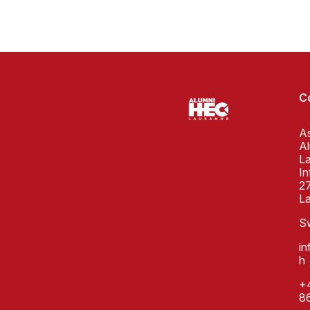
C
As
A
L
In
27
L
Sw
i
h
+4
8