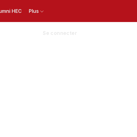
umni HEC
Plus
Se connecter